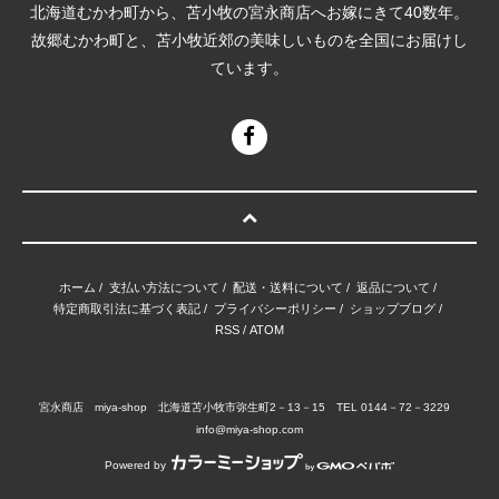
北海道むかわ町から、苫小牧の宮永商店へお嫁にきて40数年。
故郷むかわ町と、苫小牧近郊の美味しいものを全国にお届けし
ています。
ホーム
/
支払い方法について
/
配送・送料について
/
返品について
/
特定商取引法に基づく表記
/
プライバシーポリシー
/
ショップブログ
/
RSS
/
ATOM
宮永商店 miya-shop 北海道苫小牧市弥生町2－13－15 TEL 0144－72－3229
info@miya-shop.com
Powered by