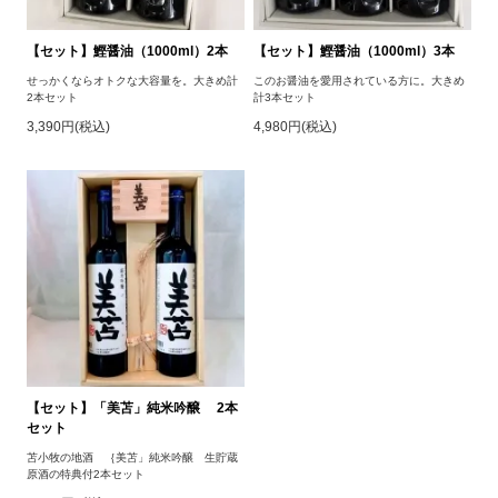
【セット】鰹醤油（1000ml）2本
【セット】鰹醤油（1000ml）3本
せっかくならオトクな大容量を。大きめ計
このお醤油を愛用されている方に。大きめ
2本セット
計3本セット
3,390円(税込)
4,980円(税込)
【セット】「美苫」純米吟醸 2本
セット
苫小牧の地酒 ｛美苫」純米吟醸 生貯蔵
原酒の特典付2本セット