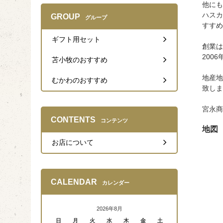
他にも
ハスカ
GROUP
グループ
すすめ
ギフト用セット
創業は
200
苫小牧のおすすめ
地産地
むかわのおすすめ
致しま
宮永商
CONTENTS
コンテンツ
地図
お店について
CALENDAR
カレンダー
2026年8月
日
月
火
水
木
金
土