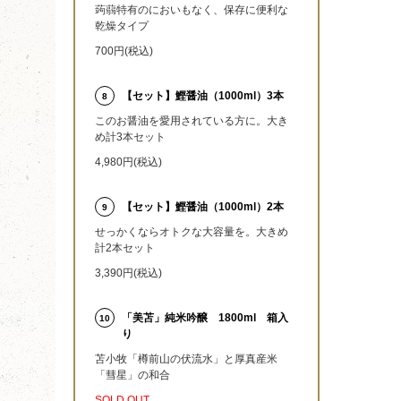
蒟蒻特有のにおいもなく、保存に便利な
乾燥タイプ
700円(税込)
【セット】鰹醤油（1000ml）3本
8
このお醤油を愛用されている方に。大き
め計3本セット
4,980円(税込)
【セット】鰹醤油（1000ml）2本
9
せっかくならオトクな大容量を。大きめ
計2本セット
3,390円(税込)
「美苫」純米吟醸 1800ml 箱入
10
り
苫小牧「樽前山の伏流水」と厚真産米
「彗星」の和合
SOLD OUT