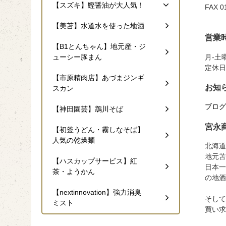
【スズキ】鰹醤油が大人気！
FAX 0
【美苫】水道水を使った地酒
営業
【B1とんちゃん】地元産・ジ
月-土曜
ューシー豚まん
定休日
【市原精肉店】あづまジンギ
お知
スカン
ブログ h
【神田園芸】鵡川そば
宮永
【初釜うどん・霧しなそば】
人気の乾燥麺
北海道
地元苫
【ハスカップサービス】紅
日本一
茶・ようかん
の地酒
【nextinnovation】強力消臭
そして
ミスト
買い求