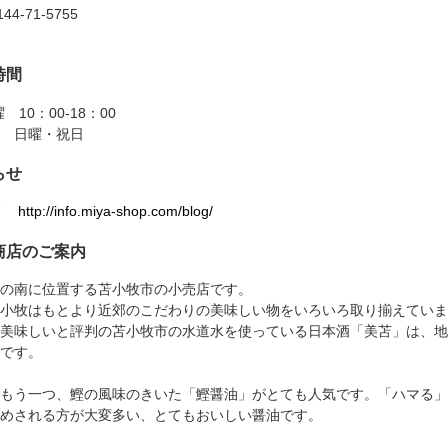
144-71-5755
時間
 10：00-18：00
 日曜・祝日
らせ
ttp://info.miya-shop.com/blog/
商店のご案内
の南に位置する苫小牧市の小売店です。
小牧はもとより近郊のこだわりの美味しい物をいろいろ取り揃えていま
美味しいと評判の苫小牧市の水道水を使っている日本酒「美苫」は、地産
です。
もう一つ、鰹の風味のきいた「鰹醤油」がとても人気です。「ハマる」
めされる方が大変多い、とてもおいしい醤油です。