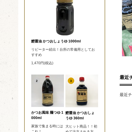
鰹醤油 かつおしょうゆ 1000ml
リピーター続出！台所の常備用としてお
すすめ
1,470円(税込)
最近
2
3
最近チ
かつお風味 麺つゆ 1
鰹醤油 かつおしょ
000ml
うゆ 360ml
家族で集まる時には
大ヒット商品！！初
これ！
めて注文される方