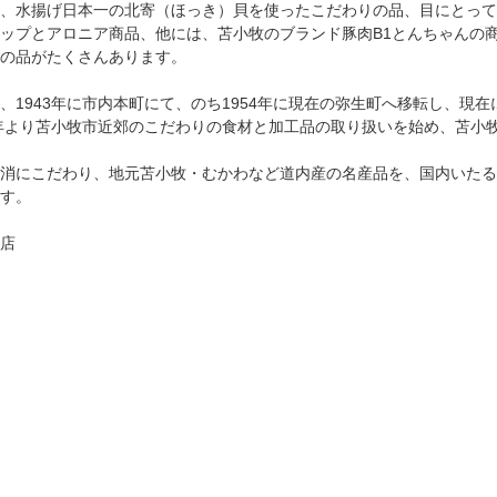
、水揚げ日本一の北寄（ほっき）貝を使ったこだわりの品、目にとって
ップとアロニア商品、他には、苫小牧のブランド豚肉B1とんちゃんの
の品がたくさんあります。
、1943年に市内本町にて、のち1954年に現在の弥生町へ移転し、現
6年より苫小牧市近郊のこだわりの食材と加工品の取り扱いを始め、苫小
消にこだわり、地元苫小牧・むかわなど道内産の名産品を、国内いたる
す。
店