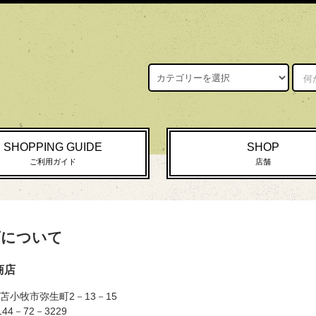
SHOPPING GUIDE
SHOP
ご利用ガイド
店舗
店について
商店
苫小牧市弥生町2－13－15
0144－72－3229