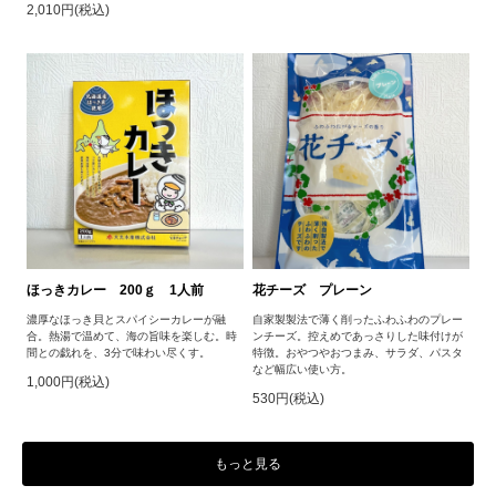
2,010円(税込)
ほっきカレー 200ｇ 1人前
花チーズ プレーン
濃厚なほっき貝とスパイシーカレーが融
自家製製法で薄く削ったふわふわのプレー
合。熱湯で温めて、海の旨味を楽しむ。時
ンチーズ。控えめであっさりした味付けが
間との戯れを、3分で味わい尽くす。
特徴。おやつやおつまみ、サラダ、パスタ
など幅広い使い方。
1,000円(税込)
530円(税込)
もっと見る