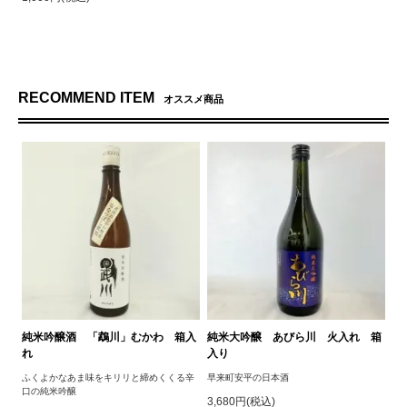
RECOMMEND ITEM
オススメ商品
純米吟醸酒 「鵡川」むかわ 箱入
純米大吟醸 あびら川 火入れ 箱
れ
入り
ふくよかなあま味をキリリと締めくくる辛
早来町安平の日本酒
口の純米吟醸
3,680円(税込)