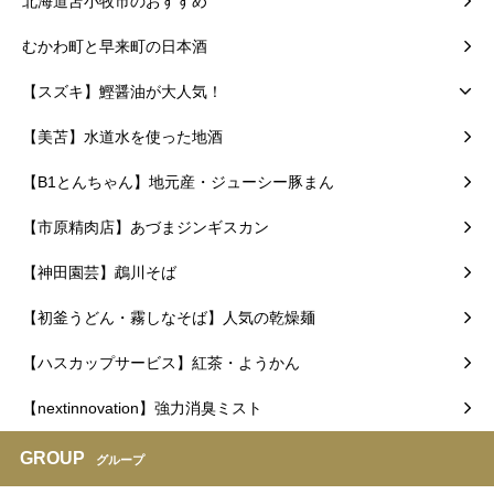
北海道苫小牧市のおすすめ
むかわ町と早来町の日本酒
【スズキ】鰹醤油が大人気！
【美苫】水道水を使った地酒
【B1とんちゃん】地元産・ジューシー豚まん
【市原精肉店】あづまジンギスカン
【神田園芸】鵡川そば
【初釜うどん・霧しなそば】人気の乾燥麺
【ハスカップサービス】紅茶・ようかん
【nextinnovation】強力消臭ミスト
GROUP
グループ