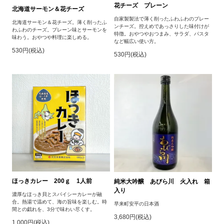
花チーズ プレーン
北海道サーモン＆花チーズ
自家製製法で薄く削ったふわふわのプレー
北海道サーモン＆花チーズ。薄く削ったふ
ンチーズ。控えめであっさりした味付けが
わふわのチーズ。プレーン味とサーモンを
特徴。おやつやおつまみ、サラダ、パスタ
味わう。おやつや料理に楽しめる。
など幅広い使い方。
530円(税込)
530円(税込)
ほっきカレー 200ｇ 1人前
純米大吟醸 あびら川 火入れ 箱
入り
濃厚なほっき貝とスパイシーカレーが融
合。熱湯で温めて、海の旨味を楽しむ。時
早来町安平の日本酒
間との戯れを、3分で味わい尽くす。
3,680円(税込)
1,000円(税込)