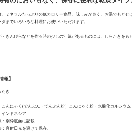
特有のにおいもなく、保存に便利な乾燥タイプ
維、ミネラルたっぷりの低カロリー食品。味しみが良く、お湯でもどせば
ラダまでいろいろな料理にお使いいただけます。
が・きんぴらなどを作る時の少しの汁気があるものには、しらたきをも
情報】
らたき
：こんにゃく(でんぷん・でんぷん粉）こんにゃく粉・水酸化カルシウム
 インドネシア
限：別枠底面に記載
法：直射日光を避けて保存。