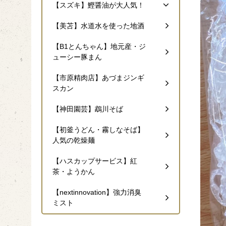
【スズキ】鰹醤油が大人気！
【美苫】水道水を使った地酒
【B1とんちゃん】地元産・ジ
ューシー豚まん
【市原精肉店】あづまジンギ
スカン
【神田園芸】鵡川そば
【初釜うどん・霧しなそば】
人気の乾燥麺
【ハスカップサービス】紅
茶・ようかん
【nextinnovation】強力消臭
ミスト