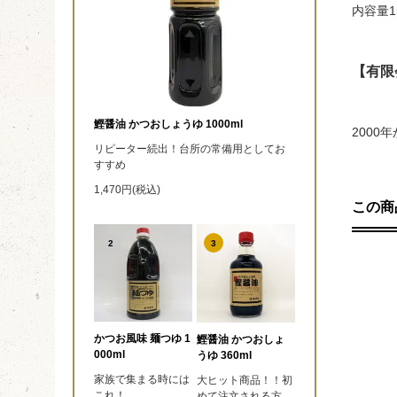
内容量1
【有限
鰹醤油 かつおしょうゆ 1000ml
200
リピーター続出！台所の常備用としてお
すすめ
1,470円(税込)
この商
2
3
かつお風味 麺つゆ 1
鰹醤油 かつおしょ
000ml
うゆ 360ml
家族で集まる時には
大ヒット商品！！初
これ！
めて注文される方