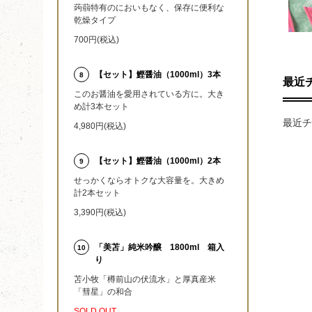
蒟蒻特有のにおいもなく、保存に便利な
乾燥タイプ
700円(税込)
【セット】鰹醤油（1000ml）3本
8
最近
このお醤油を愛用されている方に。大き
め計3本セット
最近チ
4,980円(税込)
【セット】鰹醤油（1000ml）2本
9
せっかくならオトクな大容量を。大きめ
計2本セット
3,390円(税込)
「美苫」純米吟醸 1800ml 箱入
10
り
苫小牧「樽前山の伏流水」と厚真産米
「彗星」の和合
SOLD OUT