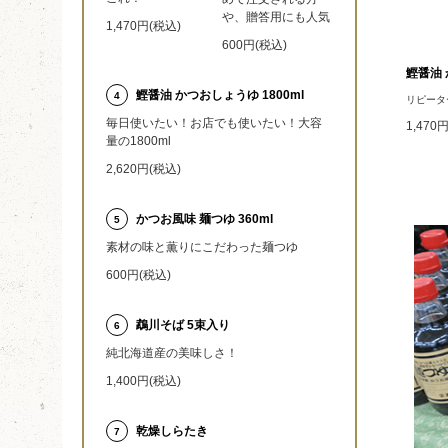
や、贈答用にも人気
1,470円(税込)
600円(税込)
鰹醤油 
鰹醤油 かつおしょうゆ 1800ml
4
リピータ
毎日使いたい！お店でも使いたい！大容
1,470
量の1800ml
2,620円(税込)
かつお風味 麺つゆ 360ml
5
素材の味と薫りにこだわった麺つゆ
600円(税込)
鵡川そば 5束入り
6
純北海道産の美味しさ！
1,400円(税込)
乾燥しらたき
7